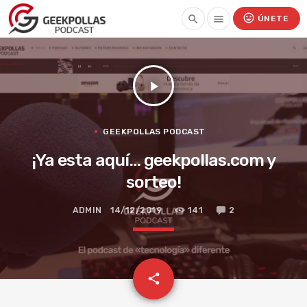
mood
search
menu
ÚNETE
play_arrow
GEEKPOLLAS PODCAST
¡Ya esta aquí… geekpollas.com y
sorteo!
ADMIN
14/12/2019
141
2
email
share