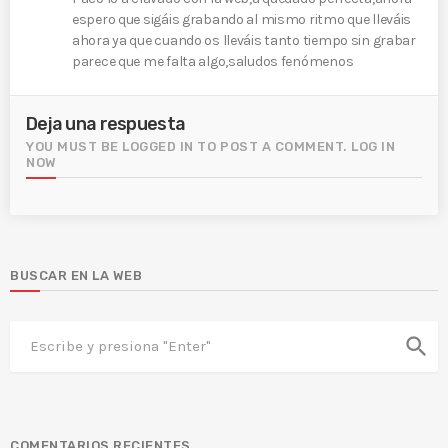
espero que sigáis grabando al mismo ritmo que lleváis
ahora ya que cuando os lleváis tanto tiempo sin grabar
parece que me falta algo,saludos fenómenos
Deja una respuesta
YOU MUST BE LOGGED IN TO POST A COMMENT.
LOG IN
NOW
BUSCAR EN LA WEB
search
COMENTARIOS RECIENTES