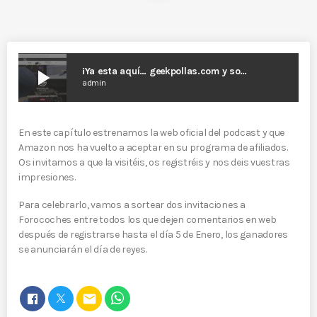
play_arrow
¡Ya esta aquí… geekpollas.com y sorteo!
admin
En este capítulo estrenamos la web oficial del podcast y que
Amazon nos ha vuelto a aceptar en su programa de afiliados.
Os invitamos a que la visitéis, os registréis y nos deis vuestras
impresiones.
Para celebrarlo, vamos a sortear dos invitaciones a
Forocoches entre todos los que dejen comentarios en web
después de registrarse hasta el día 5 de Enero, los ganadores
se anunciarán el día de reyes.
email