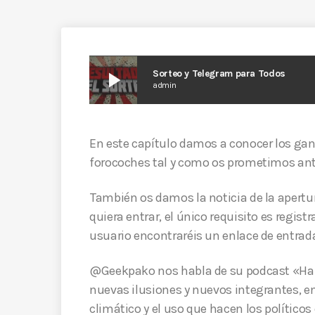
play_arrow
Sorteo y Telegram para Todos
admin
En este capítulo damos a conocer los gana
forocoches tal y como os prometimos an
También os damos la noticia de la apertu
quiera entrar, el único requisito es registr
usuario encontraréis un enlace de entrad
@Geekpako nos habla de su podcast «Habl
nuevas ilusiones y nuevos integrantes, e
climático y el uso que hacen los políticos 