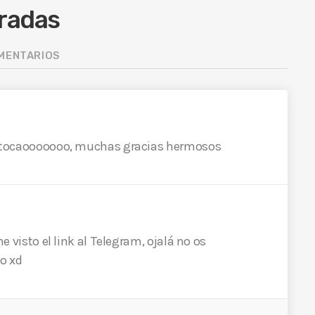
tradas
OMENTARIOS
 a tocaooooooo, muchas gracias hermosos
he visto el link al Telegram, ojalá no os
ho xd