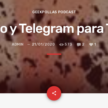
GEEKPOLLAS PODCAST
o y Telegram para
ADMIN
21/01/2020
573
2
1
email
share
1