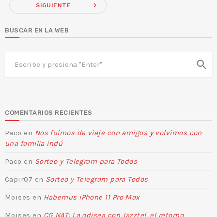
navigate_next
SIGUIENTE
BUSCAR EN LA WEB
search
COMENTARIOS RECIENTES
Paco
en
Nos fuimos de viaje con amigos y volvimos con
una familia indú
Paco
en
Sorteo y Telegram para Todos
Capir07
en
Sorteo y Telegram para Todos
Moises
en
Habemus iPhone 11 Pro Max
Moises
en
CG NAT: La odisea con Jazztel, el retorno