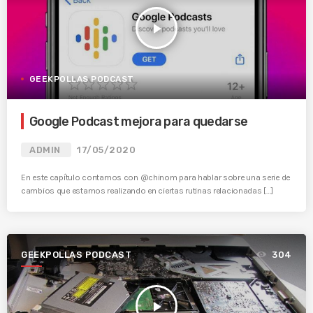
play_arrow
GEEKPOLLAS PODCAST
Google Podcast mejora para quedarse
ADMIN
17/05/2020
En este capítulo contamos con @chinom para hablar sobre una serie de
cambios que estamos realizando en ciertas rutinas relacionadas […]
GEEKPOLLAS PODCAST
304
play_arrow