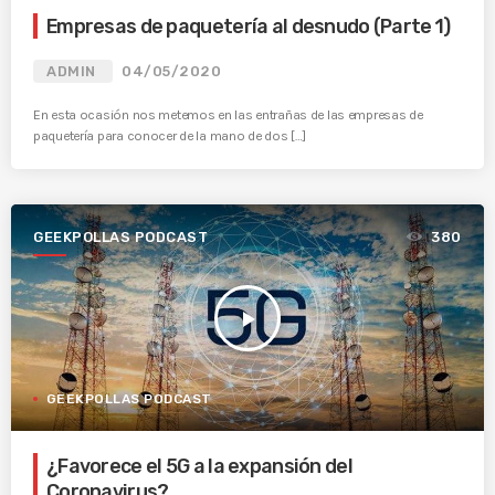
Empresas de paquetería al desnudo (Parte 1)
ADMIN
04/05/2020
En esta ocasión nos metemos en las entrañas de las empresas de
paquetería para conocer de la mano de dos […]
GEEKPOLLAS PODCAST
380
play_arrow
GEEKPOLLAS PODCAST
¿Favorece el 5G a la expansión del
Coronavirus?