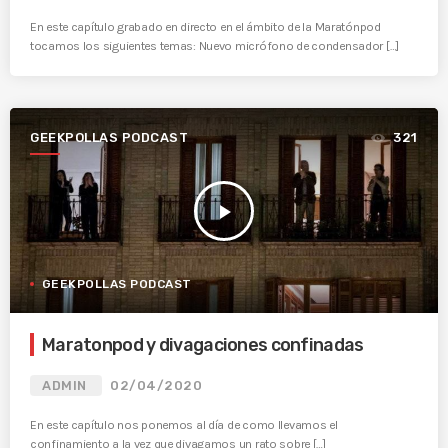
En este capítulo grabado en directo en el ámbito de la Maratónpod
tocamos los siguientes temas: Nuevo micrófono de condensador […]
GEEKPOLLAS PODCAST
321
play_arrow
GEEKPOLLAS PODCAST
Maratonpod y divagaciones confinadas
ADMIN
02/04/2020
En este capítulo nos ponemos al día de como llevamos el
confinamiento a la vez que divagamos un rato sobre […]