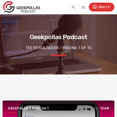
mood
search
menu
ÚNETE
Geekpollas Podcast
135 RESULTADOS / PÁGINA 1 OF 15
GEEKPOLLAS PODCAST
1348