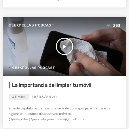
GEEKPOLLAS PODCAST
253
play_arrow
GEEKPOLLAS PODCAST
La importancia de limpiar tu móvil
ADMIN
18/03/2020
En este capítulo os damos una serie de consejos para mantener la
higiene en nuestros dispositivos móviles.
@geekpollas@geekpakogeekpollas@gmail.com