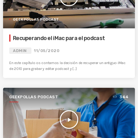
GEEKPOLLAS PODCAST
Recuperando el iMac para el podcast
ADMIN
11/05/2020
En este capítulo os contamos la decisión de recuperar un antiguo iMac
de 2010 para grabar y editar podcast y […]
GEEKPOLLAS PODCAST
344
play_arrow