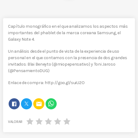
Capítulo monográfico en el que analizamos los aspectos más
importantes del phablet de la marca coreana Samsung, el
Galaxy Note 4.
Un análisis desde el punto de vista de la experiencia de uso
personal en el que contamos con la presencia de dos grandes
invitados: Blai Beneyto (@miopepensativo) y Toni Jaroso
(@PensamientoDUG)
Enlace de compra: http://goo.gl/suiU2O
email
VALORAR