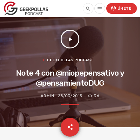
mood
search
menu
ÚNETE
play_arrow
GEEKPOLLAS PODCAST
Note 4 con @miopepensativo y
@pensamientoDUG
ADMIN
28/03/2015
36
email
share