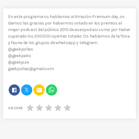
En este programa os hablamos el Amazón Premium day, os
damos las gracias por habermos votado en los premios al
mejor podcast del público 2015 de asespod asi como por haber
superado los 200.000 oyentes totales. Os hablamos de la flora
y fauna de los grupos de whatsapp y telegram.
@geekpollas
@geekpako
@geekjoze
geekpollas@gmail.com
email
VALORAR