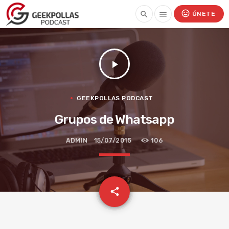
mood
search
menu
ÚNETE
play_arrow
GEEKPOLLAS PODCAST
Grupos de Whatsapp
ADMIN
15/07/2015
106
email
share