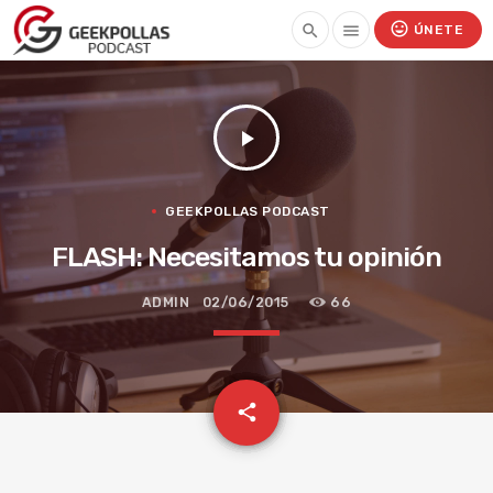
mood
search
menu
ÚNETE
play_arrow
GEEKPOLLAS PODCAST
FLASH: Necesitamos tu opinión
ADMIN
02/06/2015
66
email
share