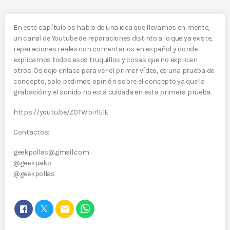
En este capítulo os hablo de una idea que llevamos en mente,
un canal de Youtube de reparaciones distinto a lo que ya existe,
reparaciones reales con comentarios en español y donde
explicamos todos esos truquillos y cosas que no explican
otros. Os dejo enlace para ver el primer vídeo, es una prueba de
concepto, solo pedimos opinión sobre el concepto ya que la
grabación y el sonido no está cuidada en esta primera prueba.
https://youtu.be/Z0TWbir1ElE
Contactos:
geekpollas@gmail.com
@geekpako
@geekpollas
email