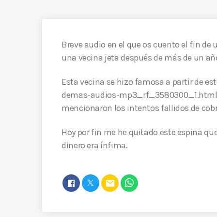
Breve audio en el que os cuento el fin de 
una vecina jeta después de más de un añ
Esta vecina se hizo famosa a partir de e
demas-audios-mp3_rf_3580300_1.html pr
mencionaron los intentos fallidos de cobr
Hoy por fin me he quitado este espina que 
dinero era ínfima.
email