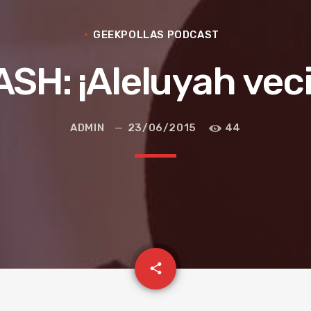
GEEKPOLLAS PODCAST
SH: ¡Aleluyah vec
ADMIN
23/06/2015
44
email
share