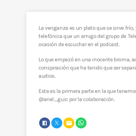
La venganza es un plato que se sirve frío
telefónica que un amigo del grupo de Te
ocasión de escuchar en el podcast.
Lo que empezó en una inocente broma, a
conspiración que ha tenido que ser separa
audios.
Esta es la primera parte en la que tenem
@ariel_guic por la colaboración.
email