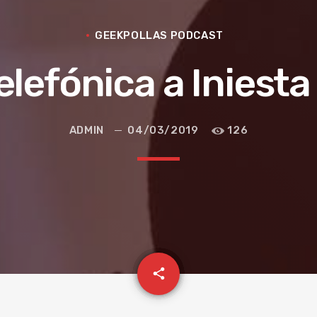
GEEKPOLLAS PODCAST
lefónica a Iniesta 
ADMIN
04/03/2019
126
email
share