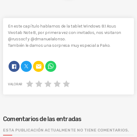
En este capítulo hablamos de la tablet Windows 8.1 Asus
Vivotab Note 8, por primera vez con invitados, nos visitaron
@russocf y @dmanuelalonso.
También le damos una sorpresa muy especial a Pako.
email
VALORAR
Comentarios de las entradas
ESTA PUBLICACIÓN ACTUALMENTE NO TIENE COMENTARIOS.