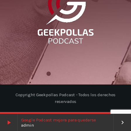
Copyright Geekpollas Podcast - Todos los derechos
reservados
Google Podcast mejora para quedarse
play_arrow
keyboard_arrow_right
admin