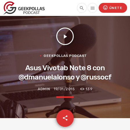
mood
search
menu
ÚNETE
play_arrow
GEEKPOLLAS PODCAST
Asus Vivotab Note 8 con
@dmanuelalonso y @russocf
ADMIN
19/01/2015
139
email
share